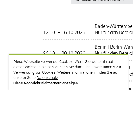
Baden-Württembe
12.10. – 16.10.2026
Nur für den Bereic
Berlin | Berlin-Wa
26.10. – 30.10.2026
Nur für den Bereic
Diese Webseite verwendet Cookies. Wenn Sie weiterhin auf
dieser Webseite bleiben, erteilen Sie damit Ihr Einverständnis zur
Niedersachsen | 
Verwendung von Cookies. Weitere Informationen finden Sie auf
09.11. – 13.11.2026
Nur für den Bereic
unserer Seite
Datenschutz
.
Diese Nachricht nicht erneut anzeigen
Baden-Württembe
23.11. – 27.11.2026
Nur für den Bereic
Thüringen | Saalfe
07.12. – 11.12.2026
Nur für den Bereic
Niedersachsen | 