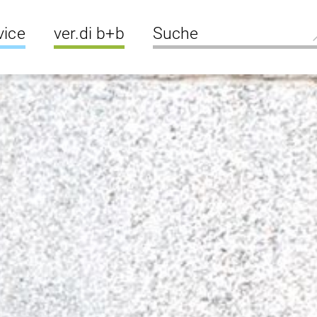
vice
ver.di b+b