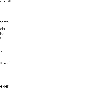
ung für
echts
kehr
che
6-
.a.
Umlauf,
e der