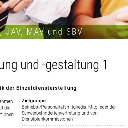
R, JAV, MAV und SBV
lung und -gestaltung 1
k der Einzeldiensterstellung
Zielgruppe
nehmen
Betriebs-/Personalratsmitglieder, Mitglieder der
uf die
Schwerbehindertenvertretung und von
r*innen
Dienstplankommissionen