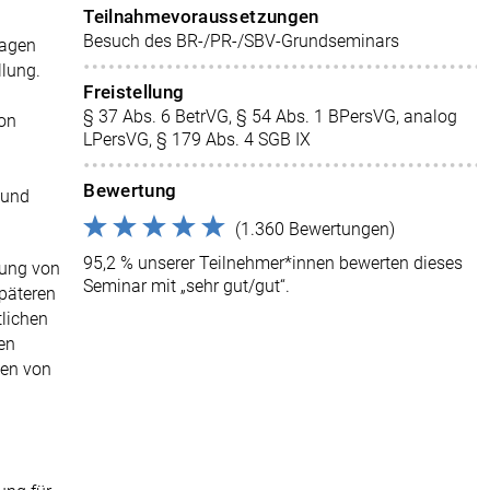
Teilnahmevoraussetzungen
Besuch des BR-/PR-/SBV-Grundseminars
lagen
llung.
Freistellung
§ 37 Abs. 6 BetrVG, § 54 Abs. 1 BPersVG, analog
von
LPersVG, § 179 Abs. 4 SGB IX
Bewertung
 und
(1.360 Bewertungen)
95,2 % unserer Teilnehmer*innen bewerten dieses
dung von
Seminar mit „sehr gut/gut“.
späteren
tlichen
hen
len von