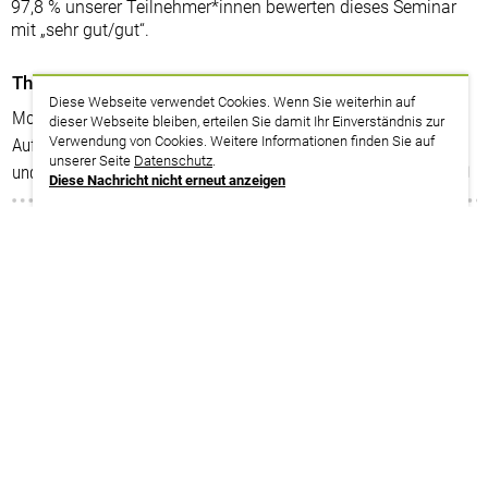
97,8 % unserer Teilnehmer*innen bewerten dieses Seminar
mit „sehr gut/gut“.
Themenplan
Diese Webseite verwendet Cookies. Wenn Sie weiterhin auf
Mobbing: Erkennen, verstehen und aktiv verhindern
dieser Webseite bleiben, erteilen Sie damit Ihr Einverständnis zur
Verwendung von Cookies. Weitere Informationen finden Sie auf
Aufbauseminar: Rolle der gesetzlichen Interessenvertretung
unserer Seite
Datenschutz
.
und Inhalte betrieblicher Regelungen
Diese Nachricht nicht erneut anzeigen
zurück zur Suche
Termine
10.08. – 12.08.2026
Niedersachsen | Walsrode