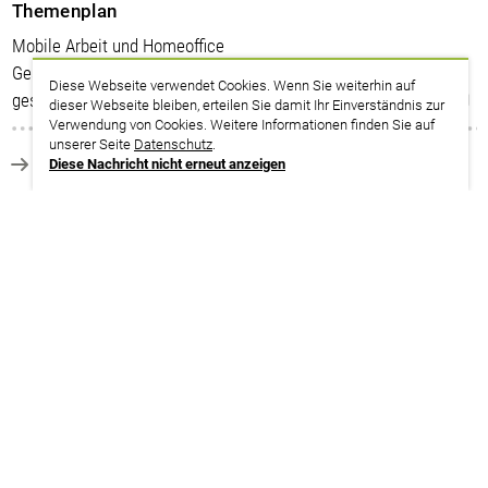
Themenplan
Mobile Arbeit und Homeoffice
Gestaltungsmöglichkeiten und Beteiligungsrechte der
Diese Webseite verwendet Cookies. Wenn Sie weiterhin auf
gesetzlichen Interessenvertretung
dieser Webseite bleiben, erteilen Sie damit Ihr Einverständnis zur
Verwendung von Cookies. Weitere Informationen finden Sie auf
unserer Seite
Datenschutz
.
zurück zur Suche
Diese Nachricht nicht erneut anzeigen
Termine
11.11. – 13.11.2026
Thüringen | Saalfeld
weitere Infos | Anmeldung