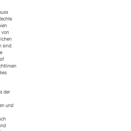
muss
Rechte
nien
g von
lichen
n sind.
ie
of
htlinien
dies
s der
,
gen und
sch
und