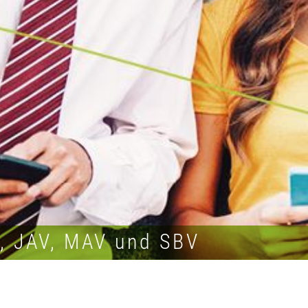
R, JAV, MAV und SBV