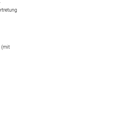
r
rtretung
 (mit
n
n aus