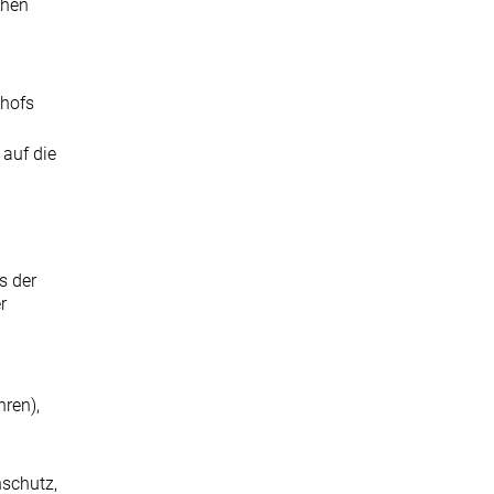
chen
shofs
auf die
s der
r
hren),
nschutz,