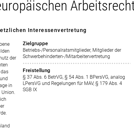
uropäischen Arbeitsrech
setzlichen Interessenvertretung
Zielgruppe
Ebene
Betriebs-/Personalratsmitglieder, Mitglieder der
ilden
Schwerbehinderten-/Mitarbeitervertretung
hutz der
nten
Freistellung
 das
§ 37 Abs. 6 BetrVG, § 54 Abs. 1 BPersVG, analog
 und
LPersVG und Regelungen für MAV, § 179 Abs. 4
age in
SGB IX
n Union.
ich
der
rde.
hland