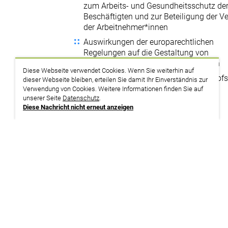
zum Arbeits- und Gesundheitsschutz de
Beschäftigten und zur Beteiligung der Ve
der Arbeitnehmer*innen
Auswirkungen der europarechtlichen
Regelungen auf die Gestaltung von
Arbeitsbedingungen der Beschäftigten
Diese Webseite verwendet Cookies. Wenn Sie weiterhin auf
Funktion des Europäischen Gerichtshofs
dieser Webseite bleiben, erteilen Sie damit Ihr Einverständnis zur
Besuch vor Ort)
Verwendung von Cookies. Weitere Informationen finden Sie auf
unserer Seite
Datenschutz
.
Aktuelle Fälle
Diese Nachricht nicht erneut anzeigen
Handlungsmöglichkeiten und
Beteiligungsrechte der gesetzlichen
Interessenvertretung bei der betriebliche
Umsetzung der Rechte von Beschäftige
europarechtlichen Regelungen
zurück zur Suche