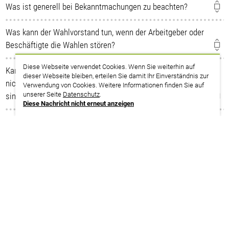
Was ist generell bei Bekanntmachungen zu beachten?
Was kann der Wahlvorstand tun, wenn der Arbeitgeber oder
Beschäftigte die Wahlen stören?
Diese Webseite verwendet Cookies. Wenn Sie weiterhin auf
Kann es ein Anfechtungsgrund sein, wenn die Geschlechter
dieser Webseite bleiben, erteilen Sie damit Ihr Einverständnis zur
nicht entsprechend ihrem Anteil im Personalrat vertreten
Verwendung von Cookies. Weitere Informationen finden Sie auf
unserer Seite
Datenschutz
.
sind?
Diese Nachricht nicht erneut anzeigen
Haben Kandidierende und Mitglieder des Wahlvorstands
einen besonderen Schutz vor Kündigung?
Wodurch unterscheiden sich Personenwahl und Listenwahl?
Was passiert, wenn gegen das Wähler*innenverzeichnis
Einspruch erhoben wird?
Hier gibt es einen
Musterterminplan
für die