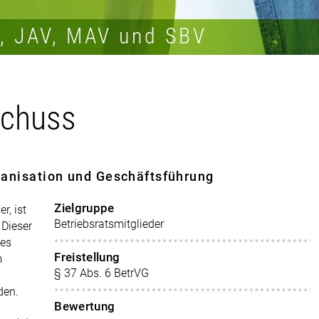
R, JAV, MAV und SBV
schuss
ganisation und Geschäftsführung
Zielgruppe
r, ist
Betriebsratsmitglieder
 Dieser
des
Freistellung
m
§ 37 Abs. 6 BetrVG
den.
Bewertung