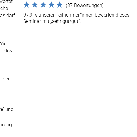
ortet:
(37 Bewertungen)
lche
97,9 % unserer Teilnehmer*innen bewerten dieses
as darf
Seminar mit „sehr gut/gut“.
Wie
it des
 der
te' und
ührung