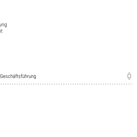
m
hung
it
d Geschäftsführung