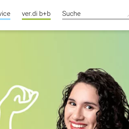
vice
ver.di b+b