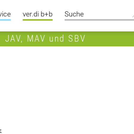
vice
ver.di b+b
R, JAV, MAV und SBV
z