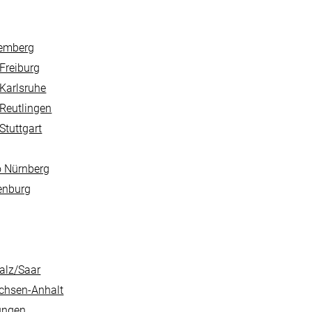
temberg
Freiburg
 Karlsruhe
 Reutlingen
Stuttgart
o Nürnberg
denburg
alz/Saar
achsen-Anhalt
ungen