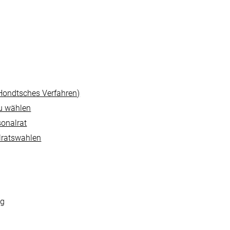
Hondtsches Verfahren)
zu wählen
sonalrat
lratswahlen
ng