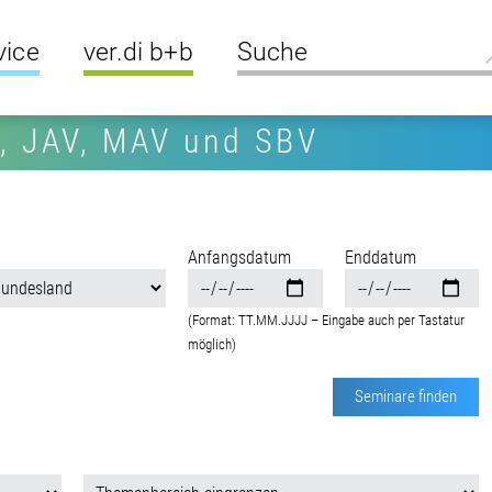
vice
ver.di b+b
R, JAV, MAV und SBV
Anfangsdatum
Enddatum
(Format: TT.MM.JJJJ – Eingabe auch per Tastatur
möglich)