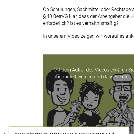
Ob Schulungen, Sachmittel oder Rechtsberat
0211 9046-0
§ 40 BetrVG klar, dass der Arbeitgeber die 
erforderlich? Ist es verhältnismäßig?
E-Mail senden
In unserem Video zeigen wir, worauf es an
Newsletter
Mit dem Aufruf des Videos erklären Si
übermittelt werden und dass Sie die
D