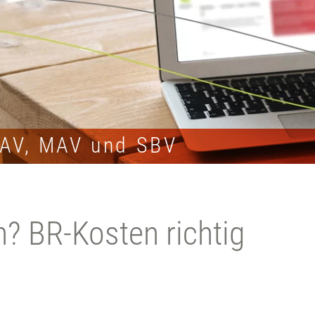
JAV, MAV und SBV
n? BR-Kosten richtig