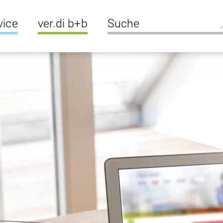
vice
ver.di b+b