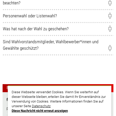
beachten?
Personenwahl oder Listenwahl?
Was hat nach der Wahl zu geschehen?
Sind Wahlvorstandsmitglieder, Wahlbewerber*innen und
Gewählte geschützt?
Schnell nachgeschlagen ...
Diese Webseite verwendet Cookies. Wenn Sie weiterhin auf
dieser Webseite bleiben, erteilen Sie damit Ihr Einverständnis zur
für die JAV-Wahl
Verwendung von Cookies. Weitere Informationen finden Sie auf
unserer Seite
Datenschutz
.
Personalratswahl im Saarland – Alles auf einen Blick
Diese Nachricht nicht erneut anzeigen