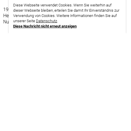
Diese Webseite verwendet Cookies. Wenn Sie weiterhin auf
19.10. – 22.10.2026
dieser Webseite bleiben, erteilen Sie damit Ihr Einverständnis zur
Hessen | Steinbach (Taunus)
Verwendung von Cookies. Weitere Informationen finden Sie auf
unserer Seite
Datenschutz
.
Nur für den Bereich Postdienste, Speditionen und Logistik
Diese Nachricht nicht erneut anzeigen
weitere Infos | Anmeldung
drucken
Datenschutzerklärung
Impressum
Teilnahmebedingungen
Widerrufsbelehrung
Hinweisgeberschutzgesetz
Sitemap