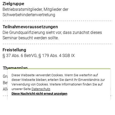
Zielgruppe
Betriebsratsmitglieder, Mitglieder der
Schwerbehindertenvertretung
Teilnahmevoraussetzungen
Die Grundqualifizierung sieht vor, dass zunächst dieses
Seminar besucht werden sollte.
Freistellung
§ 37 Abs. 6 BetrVG, § 179 Abs. 4 SGB IX
Themenplan
Diese Webseite verwendet Cookies. Wenn Sie weiterhin auf
Grundlagen Betriebsrat (BR 1): Einführung in die
dieser Webseite bleiben, erteilen Sie damit Ihr Einverständnis zur
Betriebsverfassung – Online-Seminar (2 Blöcke)
Verwendung von Cookies. Weitere Informationen finden Sie auf
Aller Anfang ist ... gar nicht so schwer
unserer Seite
Datenschutz
.
Diese Nachricht nicht erneut anzeigen
zurück zur Suche