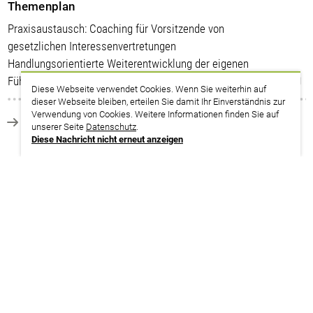
Themenplan
Praxisaustausch: Coaching für Vorsitzende von
gesetzlichen Interessenvertretungen
Handlungsorientierte Weiterentwicklung der eigenen
Führungspraxis
Diese Webseite verwendet Cookies. Wenn Sie weiterhin auf
dieser Webseite bleiben, erteilen Sie damit Ihr Einverständnis zur
Verwendung von Cookies. Weitere Informationen finden Sie auf
zurück zur Suche
unserer Seite
Datenschutz
.
Diese Nachricht nicht erneut anzeigen
Termine
30.11. – 01.12.2026
Niedersachsen | Walsrode
weitere Infos | Anmeldung