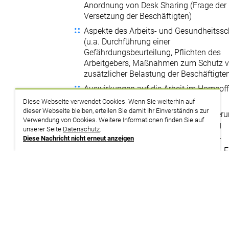
Anordnung von Desk Sharing (Frage der
Versetzung der Beschäftigten)
Aspekte des Arbeits- und Gesundheitss
(u.a. Durchführung einer
Gefährdungsbeurteilung, Pflichten des
Arbeitgebers, Maßnahmen zum Schutz v
zusätzlicher Belastung der Beschäftigte
Auswirkungen auf die Arbeit im Homeoffi
mobile oder Telearbeit
Diese Webseite verwendet Cookies. Wenn Sie weiterhin auf
dieser Webseite bleiben, erteilen Sie damit Ihr Einverständnis zur
Einführung von Desk Sharing als Änderu
Verwendung von Cookies. Weitere Informationen finden Sie auf
Arbeitsorganisation, Betriebsänderung
unserer Seite
Datenschutz
.
Diese Nachricht nicht erneut anzeigen
Beteiligungs- und Beratungsrechte der
gesetzlichen Interessenvertretung (u.a. 
der Ordnung des Betriebs und des Verha
der Beschäftigten, Fragen bei Maßnah
Gesundheits- und Datenschutz, der Leis
und Verhaltenskontrolle, Einführung neu
Arbeitsmethoden usw.)
Mögliche Inhalte einer