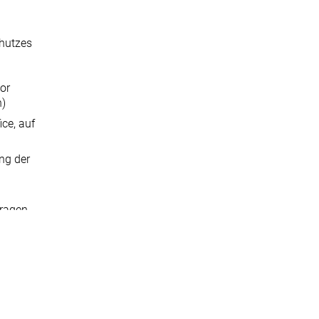
chutzes
or
n)
ce, auf
ng der
Fragen
ltens
men zum
tungs-
er