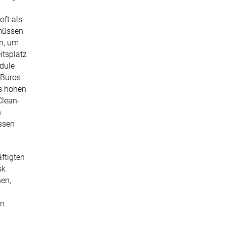
oft als
müssen
n, um
itsplatz
dule
-Büros
es hohen
Clean-
n
assen
ftigten
sk
hen,
en