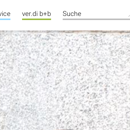
vice
ver.di b+b