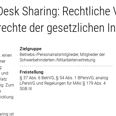
Desk Sharing: Rechtliche
rechte der gesetzlichen I
Zielgruppe
Betriebs-/Personalratsmitglieder, Mitglieder der
. einen
Schwerbehinderten-/Mitarbeitervertretung
mer
g
Freistellung
n und
§ 37 Abs. 6 BetrVG, § 54 Abs. 1 BPersVG, analog
latz
LPersVG und Regelungen für MAV, § 179 Abs. 4
sig. Zum
SGB IX
s
wicklung
ring ist