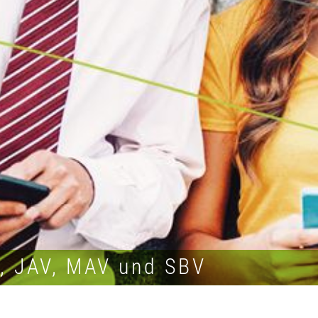
R, JAV, MAV und SBV