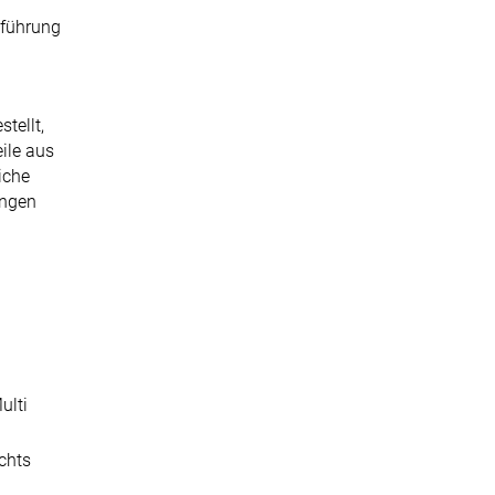
nführung
tellt,
ile aus
iche
ungen
ulti
chts