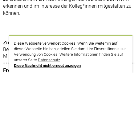
erkennen und im Interesse der Kolleg*innen mitgestalten zu
können.
Zielgruppe
Diese Webseite verwendet Cookies. Wenn Sie weiterhin auf
Betriebs-/Personalratsmitglieder, Mitglieder der
dieser Webseite bleiben, erteilen Sie damit Ihr Einverständnis zur
Verwendung von Cookies. Weitere Informationen finden Sie auf
Mitarbeitervertretung
unserer Seite
Datenschutz
.
Diese Nachricht nicht erneut anzeigen
Freistellung
§ 37 Abs. 6 BetrVG, § 54 Abs. 1 BPersVG, analog LPersVG
und Regelungen für MAV
zurück zur Suche