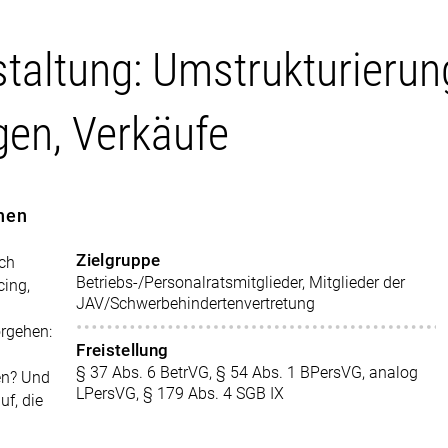
staltung: Umstrukturierun
gen, Verkäufe
hen
Zielgruppe
ich
Betriebs-/Personalratsmitglieder, Mitglieder der
cing,
JAV/Schwerbehindertenvertretung
orgehen:
Freistellung
§ 37 Abs. 6 BetrVG, § 54 Abs. 1 BPersVG, analog
en? Und
LPersVG, § 179 Abs. 4 SGB IX
uf, die