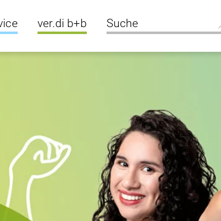
vice
ver.di b+b