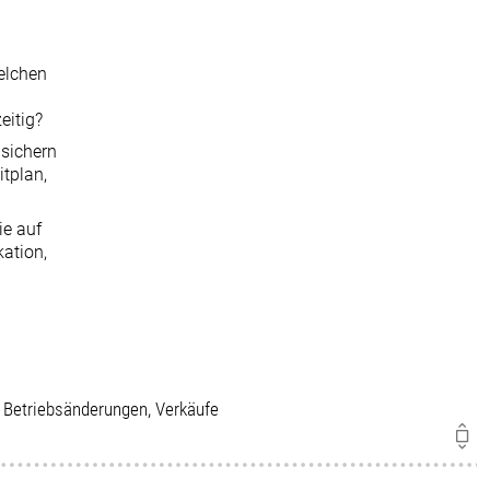
elchen
eitig?
 sichern
itplan,
ie auf
kation,
, Betriebsänderungen, Verkäufe