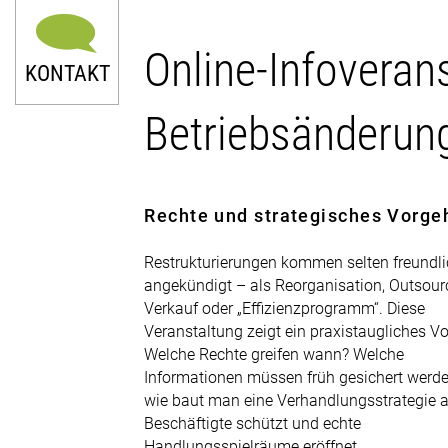
Online-Infoveran
KONTAKT
Betriebsänderun
Rechte und strategisches Vorge
0211 9046-0
Restrukturierungen kommen selten freundl
E-Mail senden
angekündigt – als Reorganisation, Outsour
Verkauf oder „Effizienzprogramm“. Diese
Newsletter
Veranstaltung zeigt ein praxistaugliches V
Welche Rechte greifen wann? Welche
Informationen müssen früh gesichert werd
wie baut man eine Verhandlungsstrategie a
Beschäftigte schützt und echte
Handlungsspielräume eröffnet.