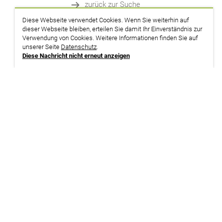
zurück zur Suche
Diese Webseite verwendet Cookies. Wenn Sie weiterhin auf
dieser Webseite bleiben, erteilen Sie damit Ihr Einverständnis zur
Verwendung von Cookies. Weitere Informationen finden Sie auf
unserer Seite
Datenschutz
.
Diese Nachricht nicht erneut anzeigen
Termine
Gerne bieten wir Ihnen für dieses Seminar
© ver.di Bildung + Beratung Gem. GmbH
Betrieb bzw. Ihre Dienststelle an. Bitte ne
info@verdi-bub.de
drucken