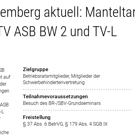
mberg aktuell: Manteltar
TV ASB BW 2 und TV-L
Zielgruppe
ASB
Betriebsratsmitglieder, Mitglieder der
t auf
Schwerbehindertenvertretung
 der
ungen
Teilnahmevoraussetzungen
Besuch des BR-/SBV-Grundseminars
m ASB
-L
Freistellung
r
§ 37 Abs. 6 BetrVG, § 179 Abs. 4 SGB IX
liche