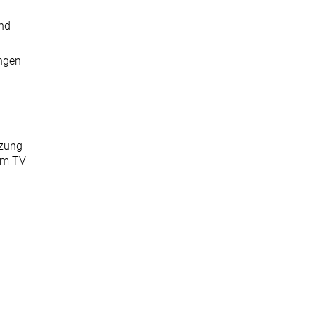
und
ungen
tzung
dem TV
L
vertragliche Regelungen des TV ASB BW 2 und TV-L