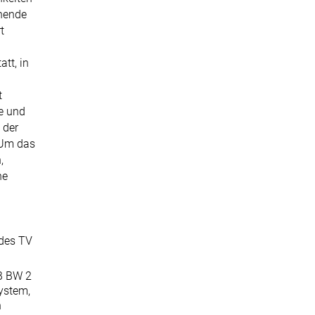
ehende
t
tt, in
t
te und
 der
 Um das
,
he
 des TV
SB BW 2
ystem,
n