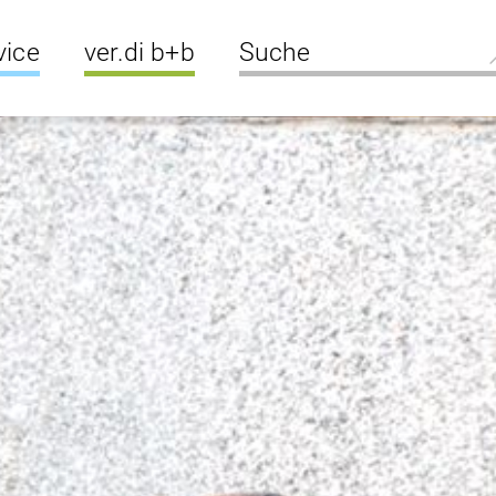
vice
ver.di b+b