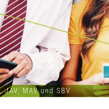
R, JAV, MAV und SBV