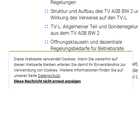
Regelungen
Struktur und Aufbau des TV ASB BW 2 
Wirkung des Verweise auf den TV-L
TV-L: Allgemeiner Teil und Sonderregel
aus dem TV ASB BW 2
Öffnungsklauseln und dezentrale
Regelungsbedarfe für Betriebsräte
Aufgaben und Beteiligungsrechte der
Diese Webseite verwendet Cookies. Wenn Sie weiterhin auf
Interessenvertretung, betriebliche Umse
dieser Webseite bleiben, erteilen Sie damit Ihr Einverständnis zur
der tarifvertraglichen Regelungen aus 
Verwendung von Cookies. Weitere Informationen finden Sie auf
unserer Seite
Datenschutz
.
ASB BW 2 einzelnen Abschnitte des TV-
Diese Nachricht nicht erneut anzeigen
Themenplan
ASB Baden Württemberg aktuell: Manteltarif
Einführung und Überblick