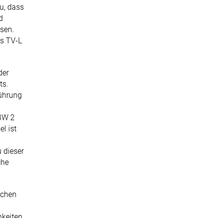
u, dass
d
sen.
es TV-L
der
ts.
führung
 BW 2
l ist
 dieser
che
ichen
hkeiten