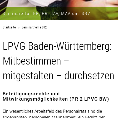
Seminare für BR, PR, JAV, MAV und SBV
Startseite
Seminarthema 812
LPVG Baden-Württemberg:
Mitbestimmen –
mitgestalten – durchsetzen
Beteiligungsrechte und
Mitwirkungsmöglichkeiten (PR 2 LPVG BW)
Ein wesentliches Arbeitsfeld des Personalrats sind die
sogenannten „personellen Maßnahmen“, ein Begriff, der