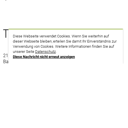
Termine
Diese Webseite verwendet Cookies. Wenn Sie weiterhin auf
dieser Webseite bleiben, erteilen Sie damit Ihr Einverständnis zur
Verwendung von Cookies. Weitere Informationen finden Sie auf
unserer Seite
Datenschutz
.
21.09. – 25.09.2026
Diese Nachricht nicht erneut anzeigen
Bayern | Senden
weitere Infos | Anmeldung
05.10. – 09.10.2026
Baden-Württemberg | Mosbach
weitere Infos | Anmeldung