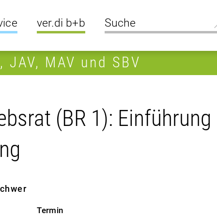
vice
ver.di b+b
R, JAV, MAV und SBV
bsrat (BR 1): Einführung 
ung
 schwer
Termin