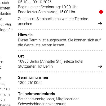
05.10. – 09.10.2026
s sich
Beginn erster Seminartag: 10:00 Uhr
lichten
Ende letzter Seminartag: 15:00 Uhr
hkeiten
Zu diesem Seminarthema weitere Termine
ug
ansehen
etrVG):
dlage für
Hinweis
Dieser Termin ist ausgebucht. Sie können sich auf
die Warteliste setzen lassen.
Ort
n
10963 Berlin (Anhalter Str.), relexa hotel
en
Stuttgarter Hof Berlin
.
Seminarnummer
n
1300-2610052
es,
nur zu
Teilnehmendenkreis
en, um
Betriebsratsmitglieder, Mitglieder der
 zu
Schwerbehindertenvertretung
tehende