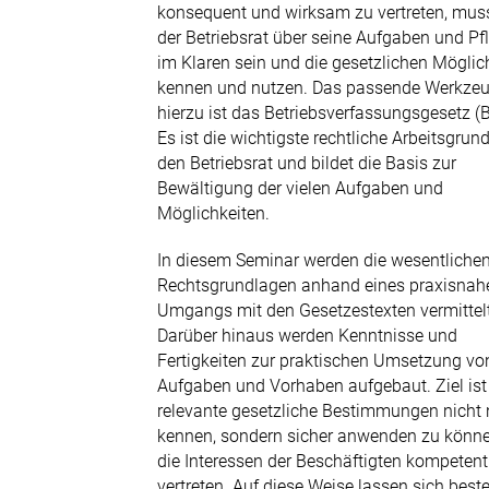
Tel. 030 2840664-00
konsequent und wirksam zu vertreten, mus
der Betriebsrat über seine Aufgaben und Pf
E-Mail senden
im Klaren sein und die gesetzlichen Möglic
kennen und nutzen. Das passende Werkze
hierzu ist das Betriebsverfassungsgesetz (B
Es ist die wichtigste rechtliche Arbeitsgrun
den Betriebsrat und bildet die Basis zur
Bewältigung der vielen Aufgaben und
Möglichkeiten.
In diesem Seminar werden die wesentliche
Rechtsgrundlagen anhand eines praxisnah
Umgangs mit den Gesetzestexten vermittelt
Darüber hinaus werden Kenntnisse und
Fertigkeiten zur praktischen Umsetzung vo
Aufgaben und Vorhaben aufgebaut. Ziel ist 
relevante gesetzliche Bestimmungen nicht 
kennen, sondern sicher anwenden zu könn
die Interessen der Beschäftigten kompetent
vertreten. Auf diese Weise lassen sich bes