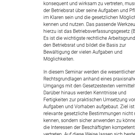
Tel. 0351 205 740-0
konsequent und wirksam zu vertreten, mus
der Betriebsrat über seine Aufgaben und Pf
E-Mail senden
im Klaren sein und die gesetzlichen Möglic
kennen und nutzen. Das passende Werkze
hierzu ist das Betriebsverfassungsgesetz (B
Es ist die wichtigste rechtliche Arbeitsgrun
den Betriebsrat und bildet die Basis zur
Bewältigung der vielen Aufgaben und
Möglichkeiten.
In diesem Seminar werden die wesentliche
Rechtsgrundlagen anhand eines praxisnah
Umgangs mit den Gesetzestexten vermittelt
Darüber hinaus werden Kenntnisse und
Fertigkeiten zur praktischen Umsetzung vo
Aufgaben und Vorhaben aufgebaut. Ziel ist 
relevante gesetzliche Bestimmungen nicht 
kennen, sondern sicher anwenden zu könn
die Interessen der Beschäftigten kompetent
vertreten. Auf diese Weise lassen sich bes