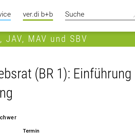
vice
ver.di b+b
R, JAV, MAV und SBV
bsrat (BR 1): Einführung 
ung
 schwer
Termin