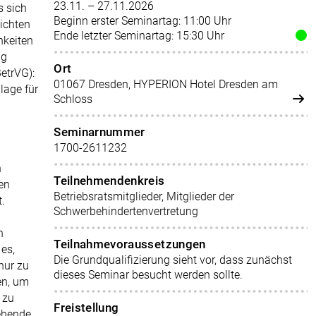
23.11. – 27.11.2026
s sich
Beginn erster Seminartag: 11:00 Uhr
lichten
Ende letzter Seminartag: 15:30 Uhr
hkeiten
ug
Ort
etrVG):
01067 Dresden, HYPERION Hotel Dresden am
dlage für
Schloss
Seminarnummer
1700-2611232
n
Teilnehmendenkreis
en
Betriebsratsmitglieder, Mitglieder der
.
Schwerbehindertenvertretung
n
Teilnahmevoraussetzungen
es,
Die Grundqualifizierung sieht vor, dass zunächst
nur zu
dieses Seminar besucht werden sollte.
en, um
 zu
Freistellung
tehende