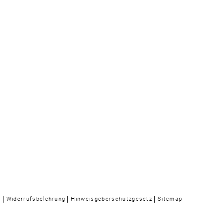
n
Widerrufsbelehrung
Hinweisgeberschutzgesetz
Sitemap