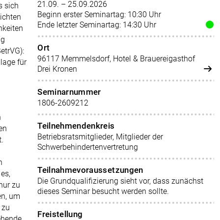
21.09. – 25.09.2026
s sich
Beginn erster Seminartag: 10:30 Uhr
lichten
Ende letzter Seminartag: 14:30 Uhr
hkeiten
ug
Ort
etrVG):
96117 Memmelsdorf, Hotel & Brauereigasthof
dlage für
Drei Kronen
Seminarnummer
1806-2609212
n
Teilnehmendenkreis
en
Betriebsratsmitglieder, Mitglieder der
.
Schwerbehindertenvertretung
n
Teilnahmevoraussetzungen
es,
Die Grundqualifizierung sieht vor, dass zunächst
nur zu
dieses Seminar besucht werden sollte.
en, um
 zu
Freistellung
tehende