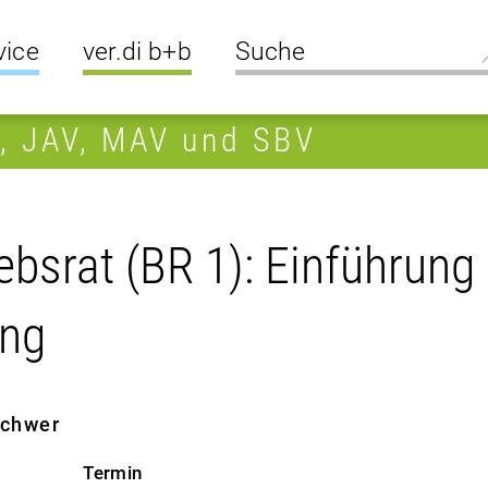
vice
ver.di b+b
R, JAV, MAV und SBV
bsrat (BR 1): Einführung 
ung
 schwer
Termin