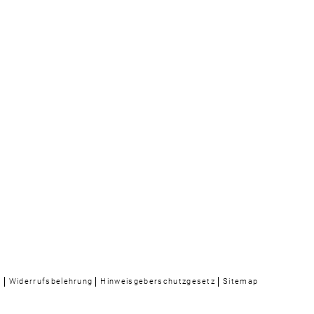
n
Widerrufsbelehrung
Hinweisgeberschutzgesetz
Sitemap