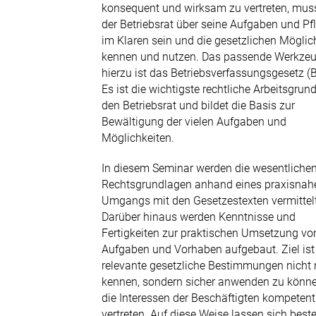
Tel. 0911 9755481-0
konsequent und wirksam zu vertreten, mus
der Betriebsrat über seine Aufgaben und Pf
E-Mail senden
im Klaren sein und die gesetzlichen Möglic
kennen und nutzen. Das passende Werkze
hierzu ist das Betriebsverfassungsgesetz (B
Es ist die wichtigste rechtliche Arbeitsgrun
den Betriebsrat und bildet die Basis zur
Bewältigung der vielen Aufgaben und
Möglichkeiten.
In diesem Seminar werden die wesentliche
Rechtsgrundlagen anhand eines praxisnah
Umgangs mit den Gesetzestexten vermittelt
Darüber hinaus werden Kenntnisse und
Fertigkeiten zur praktischen Umsetzung vo
Aufgaben und Vorhaben aufgebaut. Ziel ist 
relevante gesetzliche Bestimmungen nicht 
kennen, sondern sicher anwenden zu könn
die Interessen der Beschäftigten kompetent
vertreten. Auf diese Weise lassen sich bes