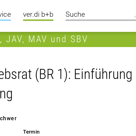
vice
ver.di b+b
R, JAV, MAV und SBV
bsrat (BR 1): Einführung 
ung
 schwer
Termin