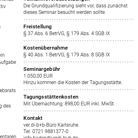
Die Grundqualifizierung sieht vor, dass zunächst
tiv
dieses Seminar besucht werden sollte.
Freistellung
s
§ 37 Abs. 6 BetrVG, § 179 Abs. 4 SGB IX
Kostenübernahme
§ 40 Abs. 1 BetrVG, § 179 Abs. 8 SGB IX
ein
 Aufgabe
Seminargebühr
1.050,00 EUR
Hinzu kommen die Kosten der Tagungsstätte.
ebsrats
Tagungsstättenkosten
Mit Übernachtung: 898,00 EUR inkl. MwSt.
g des
Kontakt
ver.di-b+b-Büro Karlsruhe
Tel. 0721 9881377-0
entaren
info.baden@verdi-bub.de