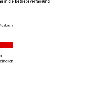
ng in die Betriebsverfassung
 Mosbach
ann
rbindlich