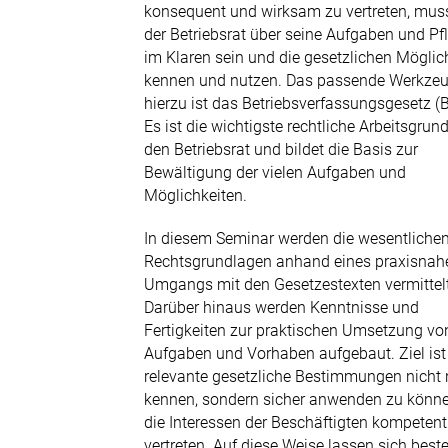
Tel. 0721 9881377-0
konsequent und wirksam zu vertreten, mus
der Betriebsrat über seine Aufgaben und Pf
E-Mail senden
im Klaren sein und die gesetzlichen Möglic
kennen und nutzen. Das passende Werkze
hierzu ist das Betriebsverfassungsgesetz (B
Es ist die wichtigste rechtliche Arbeitsgrun
den Betriebsrat und bildet die Basis zur
Bewältigung der vielen Aufgaben und
Möglichkeiten.
In diesem Seminar werden die wesentliche
Rechtsgrundlagen anhand eines praxisnah
Umgangs mit den Gesetzestexten vermittelt
Darüber hinaus werden Kenntnisse und
Fertigkeiten zur praktischen Umsetzung vo
Aufgaben und Vorhaben aufgebaut. Ziel ist 
relevante gesetzliche Bestimmungen nicht 
kennen, sondern sicher anwenden zu könn
die Interessen der Beschäftigten kompetent
vertreten. Auf diese Weise lassen sich bes