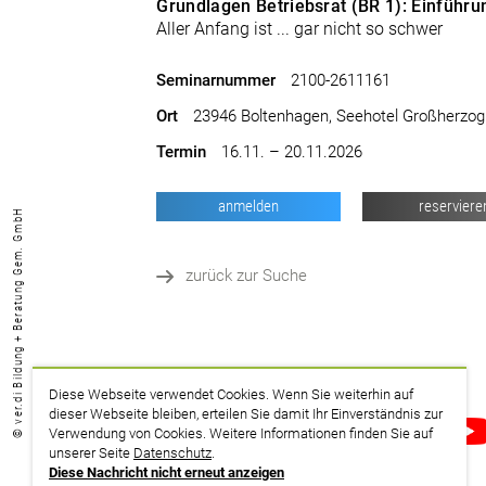
Grundlagen Betriebsrat (BR 1): Einführu
Aller Anfang ist ... gar nicht so schwer
Seminarnummer
2100-2611161
Ort
23946 Boltenhagen, Seehotel Großherzog
Termin
16.11. – 20.11.2026
anmelden
reserviere
© ver.di Bildung + Beratung Gem. GmbH
zurück zur Suche
Diese Webseite verwendet Cookies. Wenn Sie weiterhin auf
dieser Webseite bleiben, erteilen Sie damit Ihr Einverständnis zur
drucken
Verwendung von Cookies. Weitere Informationen finden Sie auf
unserer Seite
Datenschutz
.
Diese Nachricht nicht erneut anzeigen