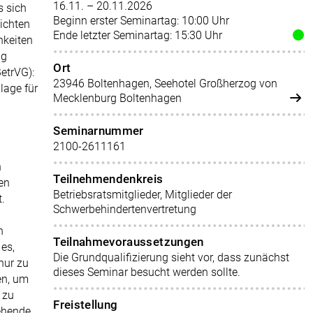
16.11. – 20.11.2026
s sich
Beginn erster Seminartag: 10:00 Uhr
lichten
Ende letzter Seminartag: 15:30 Uhr
hkeiten
ug
Ort
etrVG):
23946 Boltenhagen, Seehotel Großherzog von
dlage für
Mecklenburg Boltenhagen
Seminarnummer
2100-2611161
n
Teilnehmendenkreis
en
Betriebsratsmitglieder, Mitglieder der
.
Schwerbehindertenvertretung
n
Teilnahmevoraussetzungen
es,
Die Grundqualifizierung sieht vor, dass zunächst
nur zu
dieses Seminar besucht werden sollte.
en, um
 zu
Freistellung
tehende