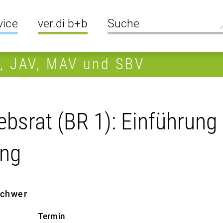
vice
ver.di b+b
R, JAV, MAV und SBV
bsrat (BR 1): Einführung 
ung
 schwer
Termin