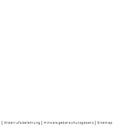
n
Widerrufsbelehrung
Hinweisgeberschutzgesetz
Sitemap