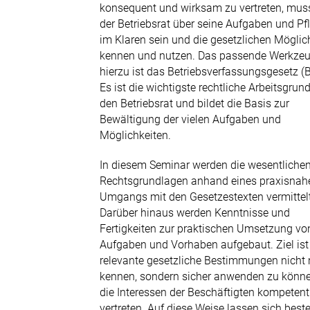
Tel. 040 2372434-00
konsequent und wirksam zu vertreten, mus
der Betriebsrat über seine Aufgaben und Pf
E-Mail senden
im Klaren sein und die gesetzlichen Möglic
kennen und nutzen. Das passende Werkze
hierzu ist das Betriebsverfassungsgesetz (B
Es ist die wichtigste rechtliche Arbeitsgrun
den Betriebsrat und bildet die Basis zur
Bewältigung der vielen Aufgaben und
Möglichkeiten.
In diesem Seminar werden die wesentliche
Rechtsgrundlagen anhand eines praxisnah
Umgangs mit den Gesetzestexten vermittelt
Darüber hinaus werden Kenntnisse und
Fertigkeiten zur praktischen Umsetzung vo
Aufgaben und Vorhaben aufgebaut. Ziel ist 
relevante gesetzliche Bestimmungen nicht 
kennen, sondern sicher anwenden zu könn
die Interessen der Beschäftigten kompetent
vertreten. Auf diese Weise lassen sich bes