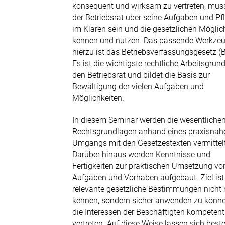
Tel. 0211 9046-870
konsequent und wirksam zu vertreten, mus
der Betriebsrat über seine Aufgaben und Pf
E-Mail senden
im Klaren sein und die gesetzlichen Möglic
kennen und nutzen. Das passende Werkze
hierzu ist das Betriebsverfassungsgesetz (B
Es ist die wichtigste rechtliche Arbeitsgrun
den Betriebsrat und bildet die Basis zur
Bewältigung der vielen Aufgaben und
Möglichkeiten.
In diesem Seminar werden die wesentliche
Rechtsgrundlagen anhand eines praxisnah
Umgangs mit den Gesetzestexten vermittelt
Darüber hinaus werden Kenntnisse und
Fertigkeiten zur praktischen Umsetzung vo
Aufgaben und Vorhaben aufgebaut. Ziel ist 
relevante gesetzliche Bestimmungen nicht 
kennen, sondern sicher anwenden zu könn
die Interessen der Beschäftigten kompetent
vertreten. Auf diese Weise lassen sich bes