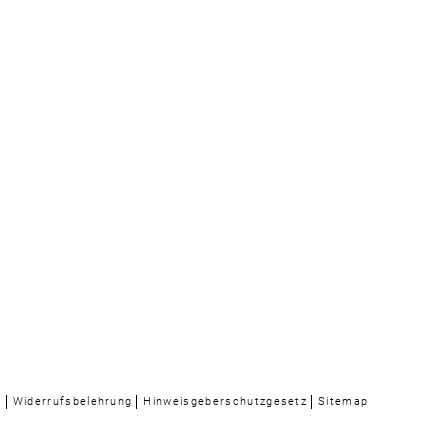
n
Widerrufsbelehrung
Hinweisgeberschutzgesetz
Sitemap