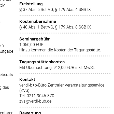
Freistellung
tiv
§ 37 Abs. 6 BetrVG, § 179 Abs. 4 SGB IX
Kostenübernahme
s
§ 40 Abs. 1 BetrVG, § 179 Abs. 8 SGB IX
Seminargebühr
1.050,00 EUR
ein
Hinzu kommen die Kosten der Tagungsstätte.
 Aufgabe
Tagungsstättenkosten
Mit Übernachtung: 912,00 EUR inkl. MwSt.
ebsrats
Kontakt
ver.di-b+b-Büro Zentraler Veranstaltungsservice
g des
(ZVS)
Tel. 0211 9046-870
zvs@verdi-bub.de
entaren
Bewertung