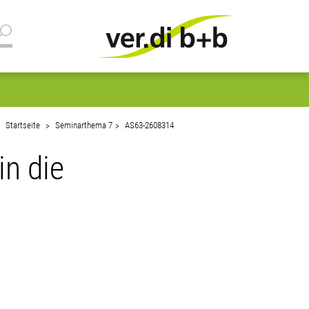
Startseite
Seminarthema 7
AS63-2608314
in die