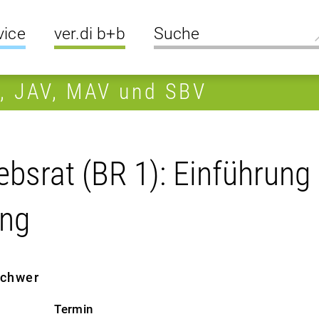
vice
ver.di b+b
R, JAV, MAV und SBV
bsrat (BR 1): Einführung 
ung
 schwer
Termin