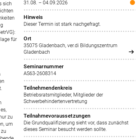
31.08. – 04.09.2026
s sich
lichten
Hinweis
hkeiten
Dieser Termin ist stark nachgefragt.
ug
etrVG):
Ort
dlage für
35075 Gladenbach, ver.di Bildungszentrum
Gladenbach
Seminarnummer
AS63-2608314
n
en
Teilnehmendenkreis
.
Betriebsratsmitglieder, Mitglieder der
Schwerbehindertenvertretung
n
es,
Teilnahmevoraussetzungen
nur zu
Die Grundqualifizierung sieht vor, dass zunächst
en, um
dieses Seminar besucht werden sollte.
 zu
tehende