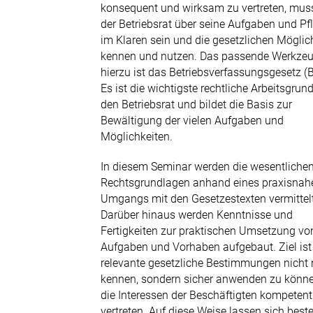
Tel. 03671 5510-0
konsequent und wirksam zu vertreten, mus
der Betriebsrat über seine Aufgaben und Pf
E-Mail senden
im Klaren sein und die gesetzlichen Möglic
kennen und nutzen. Das passende Werkze
hierzu ist das Betriebsverfassungsgesetz (B
Es ist die wichtigste rechtliche Arbeitsgrun
den Betriebsrat und bildet die Basis zur
Bewältigung der vielen Aufgaben und
Möglichkeiten.
In diesem Seminar werden die wesentliche
Rechtsgrundlagen anhand eines praxisnah
Umgangs mit den Gesetzestexten vermittelt
Darüber hinaus werden Kenntnisse und
Fertigkeiten zur praktischen Umsetzung vo
Aufgaben und Vorhaben aufgebaut. Ziel ist 
relevante gesetzliche Bestimmungen nicht 
kennen, sondern sicher anwenden zu könn
die Interessen der Beschäftigten kompetent
vertreten. Auf diese Weise lassen sich bes