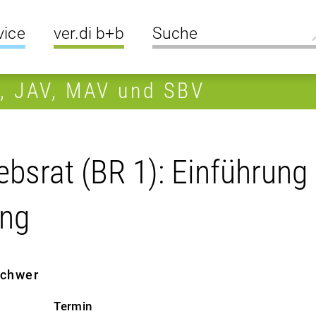
vice
ver.di b+b
R, JAV, MAV und SBV
bsrat (BR 1): Einführung 
ung
 schwer
Termin