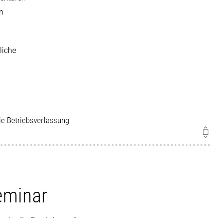
en
liche
die Betriebsverfassung
eminar