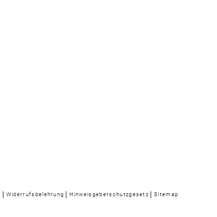
n
Widerrufsbelehrung
Hinweisgeberschutzgesetz
Sitemap