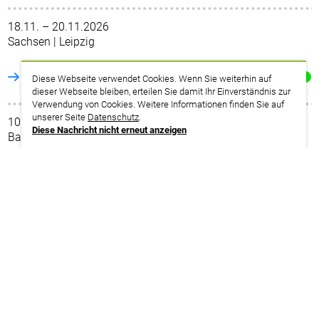
18.11. – 20.11.2026
Sachsen | Leipzig
weitere Infos | Anmeldung
Diese Webseite verwendet Cookies. Wenn Sie weiterhin auf
dieser Webseite bleiben, erteilen Sie damit Ihr Einverständnis zur
Verwendung von Cookies. Weitere Informationen finden Sie auf
unserer Seite
Datenschutz
.
10.03. – 12.03.2027
Diese Nachricht nicht erneut anzeigen
Baden-Württemberg | Mosbach
weitere Infos | Anmeldung
10.05. – 12.05.2027
Bayern | Nürnberg
weitere Infos | Anmeldung
27.09. – 29.09.2027