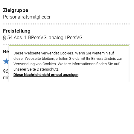
Zielgruppe
Personalratsmitglieder
Freistellung
§ 54 Abs. 1 BPersVG, analog LPersVG
Bewertung
Diese Webseite verwendet Cookies. Wenn Sie weiterhin auf
dieser Webseite bleiben, erteilen Sie damit Ihr Einverständnis zur
(22 Bewertungen)
Verwendung von Cookies. Weitere Informationen finden Sie auf
unserer Seite
Datenschutz
.
96,6 % unserer Teilnehmer*innen bewerten dieses Seminar
Diese Nachricht nicht erneut anzeigen
mit „sehr gut/gut“.
Themenplan
(Strategische) Personalplanung im öffentlichen Dienst und
Beteiligungsrechte des Personalrats
zurück zur Suche