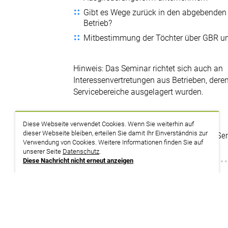
Gibt es Wege zurück in den abgebenden
Betrieb?
Mitbestimmung der Töchter über GBR u
Hinweis: Das Seminar richtet sich auch an
Interessenvertretungen aus Betrieben, dere
Servicebereiche ausgelagert wurden.
Themenplan
Diese Webseite verwendet Cookies. Wenn Sie weiterhin auf
dieser Webseite bleiben, erteilen Sie damit Ihr Einverständnis zur
Erfolgreich mitbestimmen in Krankenhaus-Se
Verwendung von Cookies. Weitere Informationen finden Sie auf
Ohne uns läuft im Krankenhaus nichts!
unserer Seite
Datenschutz
.
Diese Nachricht nicht erneut anzeigen
zurück zur Suche