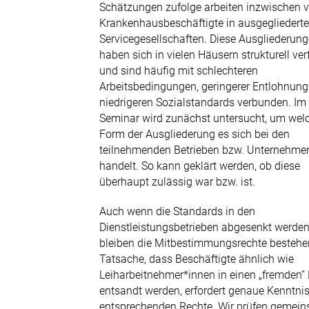
Schätzungen zufolge arbeiten inzwischen v
Krankenhausbeschäftigte in ausgegliedert
0211 9046-0
Servicegesellschaften. Diese Ausgliederun
haben sich in vielen Häusern strukturell ver
E-Mail senden
und sind häufig mit schlechteren
Arbeitsbedingungen, geringerer Entlohnun
Newsletter
niedrigeren Sozialstandards verbunden. Im
Seminar wird zunächst untersucht, um wel
Form der Ausgliederung es sich bei den
teilnehmenden Betrieben bzw. Unternehme
handelt. So kann geklärt werden, ob diese
überhaupt zulässig war bzw. ist.
Auch wenn die Standards in den
Dienstleistungsbetrieben abgesenkt werden
bleiben die Mitbestimmungsrechte bestehe
Tatsache, dass Beschäftigte ähnlich wie
Leiharbeitnehmer*innen in einen „fremden“ 
entsandt werden, erfordert genaue Kenntnis
entsprechenden Rechte. Wir prüfen gemein