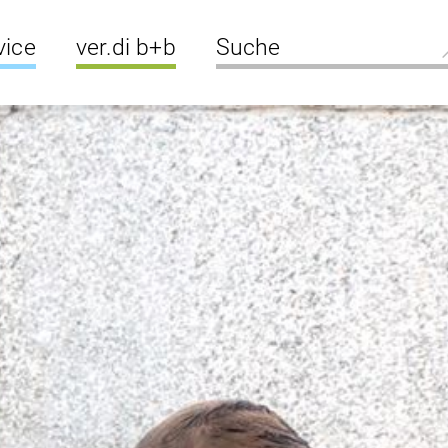
vice
ver.di b+b