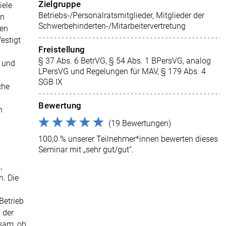
Zielgruppe
iele
Betriebs-/Personalratsmitglieder, Mitglieder der
en
Schwerbehinderten-/Mitarbeitervertretung
gen
festigt
Freistellung
§ 37 Abs. 6 BetrVG, § 54 Abs. 1 BPersVG, analog
g und
LPersVG und Regelungen für MAV, § 179 Abs. 4
SGB IX
che
Bewertung
n
(19 Bewertungen)
100,0 % unserer Teilnehmer*innen bewerten dieses
Seminar mit „sehr gut/gut“.
,
n. Die
Betrieb
 der
sam, ob