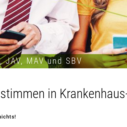
R, JAV, MAV und SBV
estimmen in Krankenhaus
ichts!