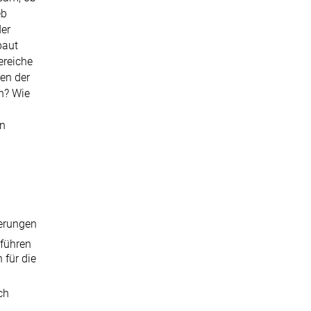
eb
der
baut
ereiche
ren der
n? Wie
en
erungen
 führen
 für die
ch