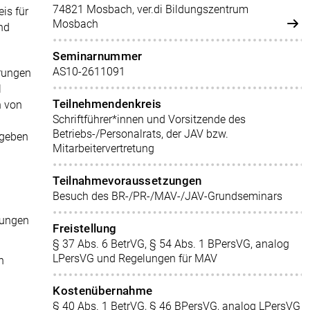
74821 Mosbach, ver.di Bildungszentrum
is für
Mosbach
nd
Seminarnummer
AS10-2611091
erungen
l
Teilnehmendenkreis
n von
Schriftführer*innen und Vorsitzende des
Betriebs-/Personalrats, der JAV bzw.
 geben
Mitarbeitervertretung
Teilnahmevoraussetzungen
Besuch des BR-/PR-/MAV-/JAV-Grundseminars
rungen
Freistellung
§ 37 Abs. 6 BetrVG, § 54 Abs. 1 BPersVG, analog
LPersVG und Regelungen für MAV
n
Kostenübernahme
§ 40 Abs. 1 BetrVG, § 46 BPersVG, analog LPersVG