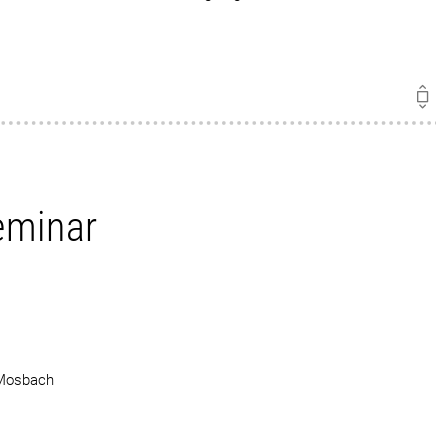
eminar
 Mosbach