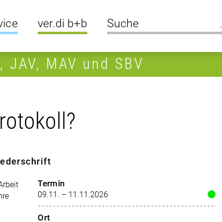
vice
ver.di b+b
R, JAV, MAV und SBV
rotokoll?
ederschrift
Termin
Arbeit
09.11. – 11.11.2026
hre
Ort
n