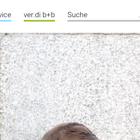
vice
ver.di b+b