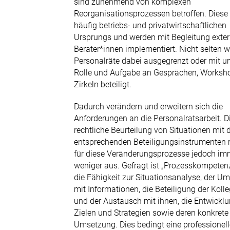
sind zunehmend von komplexen
0211 9046-0
Reorganisationsprozessen betroffen. Diese
häufig betriebs- und privatwirtschaftlichen
E-Mail senden
Ursprungs und werden mit Begleitung exter
Berater*innen implementiert. Nicht selten 
Newsletter
Personalräte dabei ausgegrenzt oder mit un
Rolle und Aufgabe an Gesprächen, Worksh
Zirkeln beteiligt.
Dadurch verändern und erweitern sich die
Anforderungen an die Personalratsarbeit. D
rechtliche Beurteilung von Situationen mit 
entsprechenden Beteiligungsinstrumenten r
für diese Veränderungsprozesse jedoch im
weniger aus. Gefragt ist „Prozesskompetenz
die Fähigkeit zur Situationsanalyse, der 
mit Informationen, die Beteiligung der Koll
und der Austausch mit ihnen, die Entwickl
Zielen und Strategien sowie deren konkrete
Umsetzung. Dies bedingt eine professionell