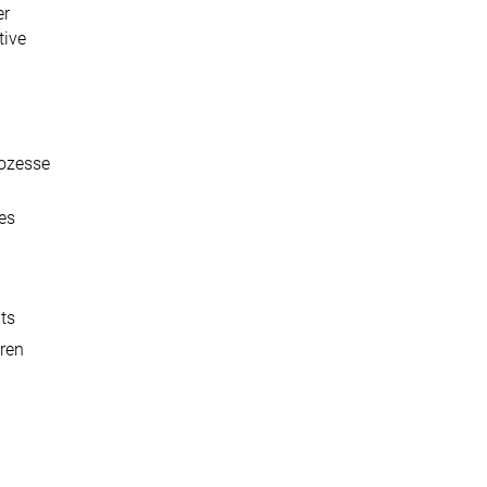
er
tive
rozesse
es
ts
hren