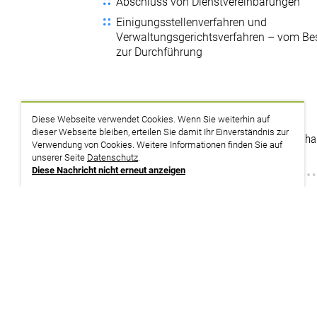
Abschluss von Dienstvereinbarungen
Einigungsstellenverfahren und
Verwaltungsgerichtsverfahren – vom Be
zur Durchführung
Themenplan
Diese Webseite verwendet Cookies. Wenn Sie weiterhin auf
dieser Webseite bleiben, erteilen Sie damit Ihr Einverständnis zur
PersVG: Organisieren – informieren – (ver-)h
Verwendung von Cookies. Weitere Informationen finden Sie auf
Betriebliche Prozesse mitgestalten (PR 3)
unserer Seite
Datenschutz
.
Diese Nachricht nicht erneut anzeigen
zurück zur Suche
Termine