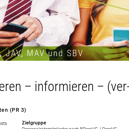
R, JAV, MAV und SBV
eren – informieren – (ver
ten (PR 3)
Zielgruppe
nsts