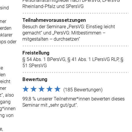
Personalratsmitglieder nach BPersVG, LPersVG
Rheinland-Pfalz und SPersVG
 sind
Teilnahmevoraussetzungen
ner
Besuch der Seminare „PersVG: Einstieg leicht
werden
gemacht“ und „PersVG: Mitbestimmen –
klarer
mitgestalten – durchsetzen“
ops oder
Freistellung
§ 54 Abs. 1 BPersVG, § 41 Abs. 1 LPersVG RLP, §
51 SPersVG
ie
den
Bewertung
eicht
mer
(185 Bewertungen)
“, also
99,8 % unserer Teilnehmer*innen bewerten dieses
Umgang
Seminar mit „sehr gut/gut“.
eg*innen
ung von
e,