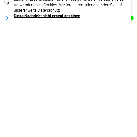
Niedersachsen | Walsrode
Verwendung von Cookies. Weitere Informationen finden Sie auf
unserer Seite
Datenschutz
.
Diese Nachricht nicht erneut anzeigen
weitere Infos | Anmeldung
01.03. – 05.03.2027
Baden-Württemberg | Mosbach
weitere Infos | Anmeldung
21.06. – 25.06.2027
Niedersachsen | Walsrode
weitere Infos | Anmeldung
25.10. – 29.10.2027
Hessen | Gladenbach