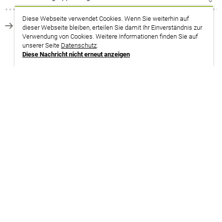
Diese Webseite verwendet Cookies. Wenn Sie weiterhin auf
zurück zur Suche
dieser Webseite bleiben, erteilen Sie damit Ihr Einverständnis zur
Verwendung von Cookies. Weitere Informationen finden Sie auf
unserer Seite
Datenschutz
.
Diese Nachricht nicht erneut anzeigen
Termine
08.12. – 10.12.2026
Sachsen | Leipzig
Nur für den Bereich Ver- und Entsorgung
weitere Infos | Anmeldung
01.12. – 03.12.2027
Thüringen | Erfurt
Nur für den Bereich Ver- und Entsorgung