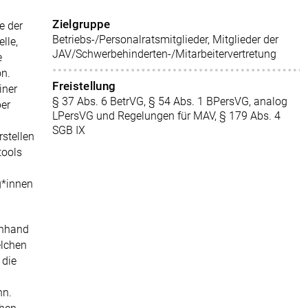
Zielgruppe
e der
Betriebs-/Personalratsmitglieder, Mitglieder der
lle,
JAV/Schwerbehinderten-/Mitarbeitervertretung
e
n.
Freistellung
iner
§ 37 Abs. 6 BetrVG, § 54 Abs. 1 BPersVG, analog
ber
LPersVG und Regelungen für MAV, § 179 Abs. 4
SGB IX
stellen
tools
g*innen
anhand
elchen
 die
nn.