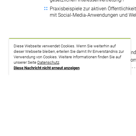
Praxisbeispiele zur aktiven Öffentlichkei
mit Social-Media-Anwendungen und We
Themenplan
Diese Webseite verwendet Cookies. Wenn Sie weiterhin auf
dieser Webseite bleiben, erteilen Sie damit Ihr Einverständnis zur
Workshop Öffentlichkeitsarbeit: Aktive Einbi
Verwendung von Cookies. Weitere Informationen finden Sie auf
(Digitale) Möglichkeiten zur betrieblichen K
unserer Seite
Datenschutz
.
Diese Nachricht nicht erneut anzeigen
zurück zur Suche
Termine