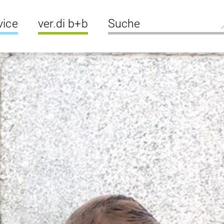
vice
ver.di b+b