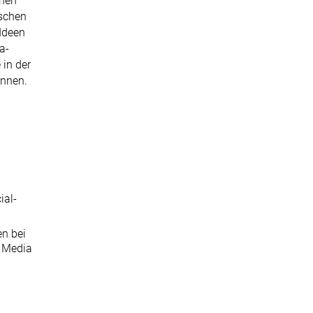
chen
ischen
Ideen
a-
in der
önnen.
ial-
n bei
 Media