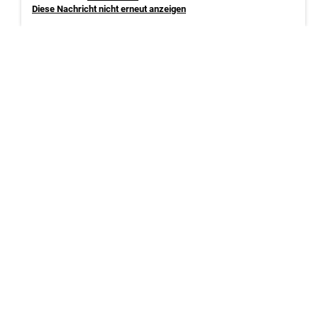
Diese Nachricht nicht erneut anzeigen
Termine
09.11. – 11.11.2026
Bayern | Nürnberg
weitere Infos | Anmeldung
27.09. – 29.09.2027
Bayern | Nürnberg
weitere Infos | Anmeldung