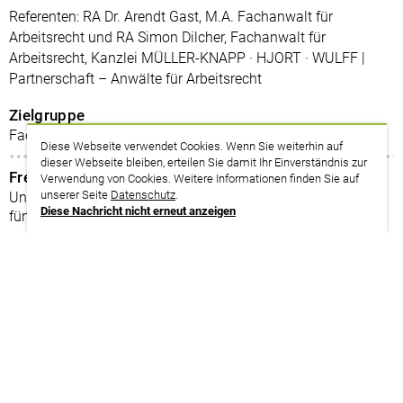
Referenten: RA Dr. Arendt Gast, M.A. Fachanwalt für
Arbeitsrecht und RA Simon Dilcher, Fachanwalt für
Arbeitsrecht, Kanzlei MÜLLER-KNAPP · HJORT · WULFF |
Partnerschaft – Anwälte für Arbeitsrecht
Zielgruppe
Fachanwält*innen und Rechtsanwält*innen für Arbeitsrecht
Diese Webseite verwendet Cookies. Wenn Sie weiterhin auf
dieser Webseite bleiben, erteilen Sie damit Ihr Einverständnis zur
Freistellung
Verwendung von Cookies. Weitere Informationen finden Sie auf
unserer Seite
Datenschutz
.
Unsere Veranstaltungen nach § 15 FAO umfassen jeweils
Diese Nachricht nicht erneut anzeigen
fünf Zeitstunden.
Themenplan
Betriebsänderung – Verhandlung und Gestaltung von
Interessenausgleich und Sozialplan (Grundlagen)
Speziell für Rechtsanwält*innen und Fachanwält*innen für
Arbeitsrecht