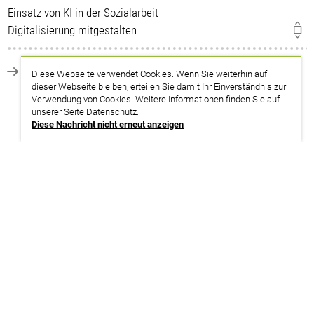
Einsatz von KI in der Sozialarbeit
Digitalisierung mitgestalten
zurück zur Suche
Diese Webseite verwendet Cookies. Wenn Sie weiterhin auf
dieser Webseite bleiben, erteilen Sie damit Ihr Einverständnis zur
Verwendung von Cookies. Weitere Informationen finden Sie auf
unserer Seite
Datenschutz
.
Diese Nachricht nicht erneut anzeigen
Termine
06.12. – 08.12.2027
Hessen | Gladenbach
Nur für den Bereich Gesundheit, Soziale Dienste, Bildung und
Wissenschaft
weitere Infos | Anmeldung