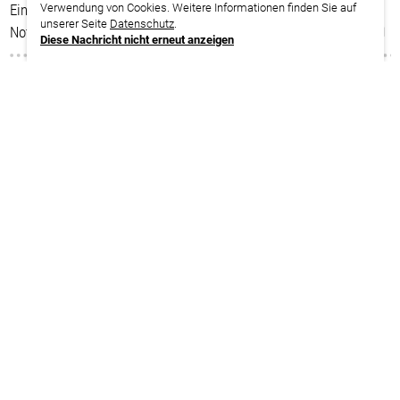
Einführung und Umsetzung mitbestimmter
Verwendung von Cookies. Weitere Informationen finden Sie auf
unserer Seite
Datenschutz
.
Notfallvereinbarungen
Diese Nachricht nicht erneut anzeigen
zurück zur Suche
Termine
21.06. – 22.06.2027
Baden-Württemberg | Mosbach
Nur für den Bereich Gesundheit, Soziale Dienste, Bildung und
Wissenschaft
weitere Infos | Anmeldung