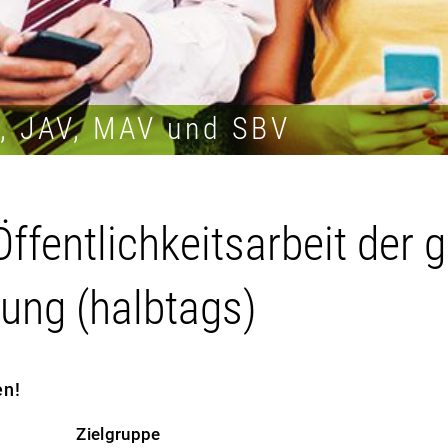
R, JAV, MAV und SBV
ffentlichkeitsarbeit der 
tung (halbtags)
en!
Zielgruppe