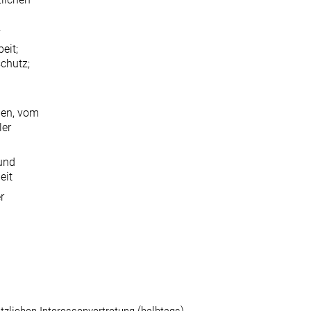
f
eit;
chutz;
nen, vom
ler
 und
eit
r