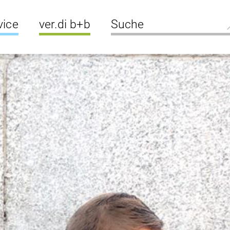
vice
ver.di b+b