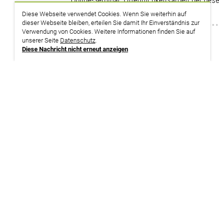
Online-Seminar: Öffentlichkeitsarbeit der ges
Mehr Präsenz im Betrieb schaffen!
Diese Webseite verwendet Cookies. Wenn Sie weiterhin auf
dieser Webseite bleiben, erteilen Sie damit Ihr Einverständnis zur
Verwendung von Cookies. Weitere Informationen finden Sie auf
zurück zur Suche
unserer Seite
Datenschutz
.
Diese Nachricht nicht erneut anzeigen
Termine
28.09. – 02.10.2026
Online-Veranstaltu
05.04. – 09.04.2027
Online-Veranstaltu
13.09. – 17.09.2027
Online-Veranstaltu