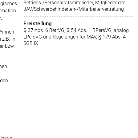
Betriebs-/Personalratsmitglieder, Mitglieder der
egisches
JAV/Schwerbehinderten-/Mitarbeitervertretung
ormation
,
Freistellung
§ 37 Abs. 6 BetrVG, § 54 Abs. 1 BPersVG, analog
g*innen
LPersVG und Regelungen für MAV, § 179 Abs. 4
 z.B. in
SGB IX
er bzw.
chen
 den
zlichen