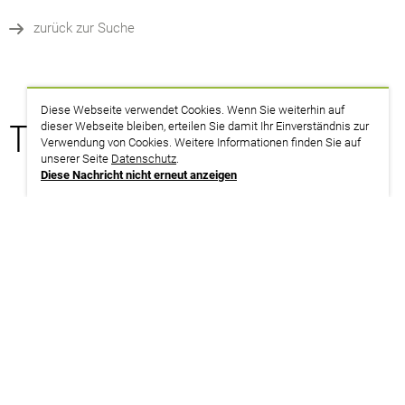
zurück zur Suche
Diese Webseite verwendet Cookies. Wenn Sie weiterhin auf
Termine
dieser Webseite bleiben, erteilen Sie damit Ihr Einverständnis zur
Verwendung von Cookies. Weitere Informationen finden Sie auf
unserer Seite
Datenschutz
.
Diese Nachricht nicht erneut anzeigen
01.03.2027
Online-Veranstaltung | Internet
weitere Infos | Anmeldung
12.11.2027
Online-Veranstaltung | Internet
weitere Infos | Anmeldung