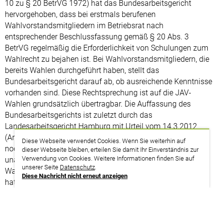
10 zu § 20 BetrVG 1972) hat das Bundesarbeitsgericht
hervorgehoben, dass bei erstmals berufenen
Wahlvorstandsmitgliedern im Betriebsrat nach
entsprechender Beschlussfassung gemäß § 20 Abs. 3
BetrVG regelmäßig die Erforderlichkeit von Schulungen zum
Wahlrecht zu bejahen ist. Bei Wahlvorstandsmitgliedern, die
bereits Wahlen durchgeführt haben, stellt das
Bundesarbeitsgericht darauf ab, ob ausreichende Kenntnisse
vorhanden sind. Diese Rechtsprechung ist auf die JAV-
Wahlen grundsätzlich übertragbar. Die Auffassung des
Bundesarbeitsgerichts ist zuletzt durch das
Landesarbeitsgericht Hamburg mit Urteil vom 14.3.2012
(ArbuR 2012, 325) bestätigt worden. In diesem Urteil wird
Diese Webseite verwendet Cookies. Wenn Sie weiterhin auf
noch einmal klargestellt, dass jedes Wahlvorstandsmitglied
dieser Webseite bleiben, erteilen Sie damit Ihr Einverständnis zur
Verwendung von Cookies. Weitere Informationen finden Sie auf
unabhängig vom Wissensstand der anderen
unserer Seite
Datenschutz
.
Wahlvorstandsmitglieder einen eigenen Schulungsanspruch
Diese Nachricht nicht erneut anzeigen
hat.
Aufgrund der Komplexität des Wahlverfahrens und der
umfassenden Rechtsprechung wird man regelmäßig von