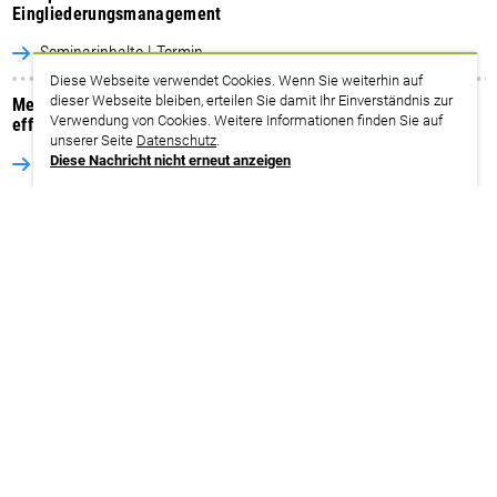
Eingliederungsmanagement
Seminarinhalte | Termin
Diese Webseite verwendet Cookies. Wenn Sie weiterhin auf
dieser Webseite bleiben, erteilen Sie damit Ihr Einverständnis zur
Menschen, Macken, Miteinander: Menschenkenntnis für
Verwendung von Cookies. Weitere Informationen finden Sie auf
effektive Interessenvertretung
unserer Seite
Datenschutz
.
Diese Nachricht nicht erneut anzeigen
Seminarinhalte | Termin
BPersVG: Organisieren – informieren – (ver-)handeln
Betriebliche Prozesse mitgestalten (PR 3 BPersVG)
Seminarinhalte | Termin
Veranstaltungsort
Die Themenwoche „Interessenvertretung“ vom 07.12. bis
11.12.2026 findet im ver.di-Bildungszentrum in Walsrode