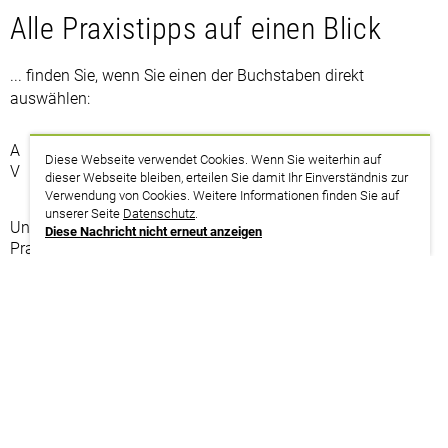
Alle Praxistipps auf einen Blick
... finden Sie, wenn Sie einen der Buchstaben direkt
auswählen:
A
B
C
D
E
F
G
H
I
J
K
L
M
N
O
P
Q
R
S
T
U
Diese Webseite verwendet Cookies. Wenn Sie weiterhin auf
V
W
X
Y
Z
dieser Webseite bleiben, erteilen Sie damit Ihr Einverständnis zur
Verwendung von Cookies. Weitere Informationen finden Sie auf
unserer Seite
Datenschutz
.
Unter diesen Buchstaben gibt es leider noch keine
Diese Nachricht nicht erneut anzeigen
Praxistipps
drucken
Datenschutzerklärung
Impressum
Teilnahmebedingungen
Widerrufsbelehrung
Hinweisgeberschutzgesetz