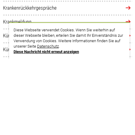
Krankenrückkehrgespräche
Krankmeldung
Diese Webseite verwendet Cookies. Wenn Sie weiterhin auf
Kündigung – was nun?
dieser Webseite bleiben, erteilen Sie damit Ihr Einverständnis zur
Verwendung von Cookies. Weitere Informationen finden Sie auf
unserer Seite
Datenschutz
.
Kündigung bei Bagatelldelikten
Diese Nachricht nicht erneut anzeigen
Kündigung wegen Krankheit
Kündigungsschutz während der Schwangerschaft
Kündigungsschutzklage: Was muss beachtet werden?
Kurzarbeit
drucken
Datenschutzerklärung