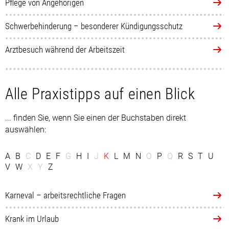
Pflege von Angehörigen
Schwerbehinderung – besonderer Kündigungsschutz
Arztbesuch während der Arbeitszeit
Alle Praxistipps auf einen Blick
... finden Sie, wenn Sie einen der Buchstaben direkt
auswählen:
A
B
C
D
E
F
G
H
I
J
K
L
M
N
O
P
Q
R
S
T
U
V
W
X
Y
Z
Karneval – arbeitsrechtliche Fragen
Krank im Urlaub