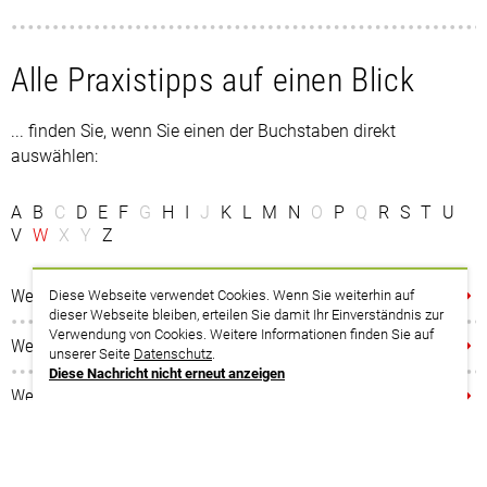
Alle Praxistipps auf einen Blick
... finden Sie, wenn Sie einen der Buchstaben direkt
auswählen:
A
B
C
D
E
F
G
H
I
J
K
L
M
N
O
P
Q
R
S
T
U
V
W
X
Y
Z
Weihnachten und Silvester
Diese Webseite verwendet Cookies. Wenn Sie weiterhin auf
dieser Webseite bleiben, erteilen Sie damit Ihr Einverständnis zur
Verwendung von Cookies. Weitere Informationen finden Sie auf
Weihnachtsfeier ohne Reue
unserer Seite
Datenschutz
.
Diese Nachricht nicht erneut anzeigen
Weihnachtsgeld
Whistleblowing – Meldung von Verstößen des Arbeitgebers
drucken